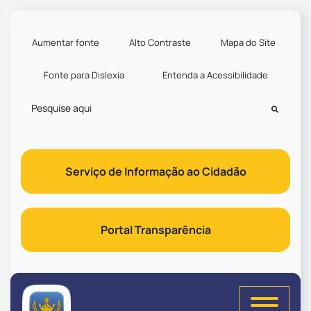
Seção de atalhos e links d
Ir para o conteúdo [alt+1]
Ir para o menu [alt+2]
Aumentar fonte
Alto Contraste
Mapa do Site
Ir para a busca [alt+3]
Fonte para Dislexia
Entenda a Acessibilidade
Ir para o rodapé [alt+4]
Pesquisar
Serviço de Informação ao Cidadão
Portal Transparência
Seção do menu principal