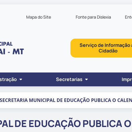
inks de acessibilidade
Mapa do Site
Fonte para Dislexia
Ent
Serviço de Informação 
Cidadão
ipal
stração
Secretarias
Imp
SECRETARIA MUNICIPAL DE EDUCAÇÃO PUBLICA O CALE
PAL DE EDUCAÇÃO PUBLICA 