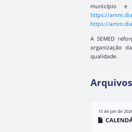
município e
https://amm.di
https://amm.di
A SEMED refor
organização d
qualidade.
Arquivo
15 de Jan de 202
CALENDÁ