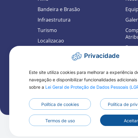
Bandeira e Brasão
Equi
Infraestrutura
Galer
Turismo
Compe
Atrib
Localizacao
Estru
Economia
Privacidade
Telef
Cidade em Números
LGP
História
Este site utiliza cookies para melhorar a experiência d
navegação e disponibilizar funcionalidades adicionais
Fotos Históricas
sobre a
Lei Geral de Proteção de Dados Pessoais (L
Política de cookies
Política de pr
Todos os Direitos 
Termos de uso
Aceita
Todos os Direitos Reservados a Prefeitura 