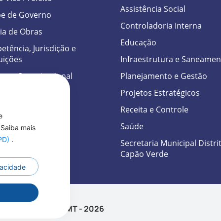
Assistência Social
pe de Governo
Controladoria Interna
ia de Obras
Educação
tência, Jurisdição e
uições
Infraestrutura e Saneamen
tura Organizacional
Planejamento e Gestão
ones da Prefeitura
Projetos Estratégicos
D
Receita e Controle
e
Saúde
 Saiba mais
GPD)
.
Secretaria Municipal Distri
Capão Verde
ivacidade
Reservados a Prefei
r
de Alto Paraguai - MT - 2026