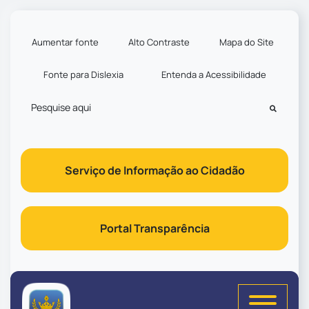
Seção de atalhos e links d
Ir para o conteúdo [alt+1]
Ir para o menu [alt+2]
Aumentar fonte
Alto Contraste
Mapa do Site
Ir para a busca [alt+3]
Fonte para Dislexia
Entenda a Acessibilidade
Ir para o rodapé [alt+4]
Pesquisar
Serviço de Informação ao Cidadão
Portal Transparência
Seção do menu principal