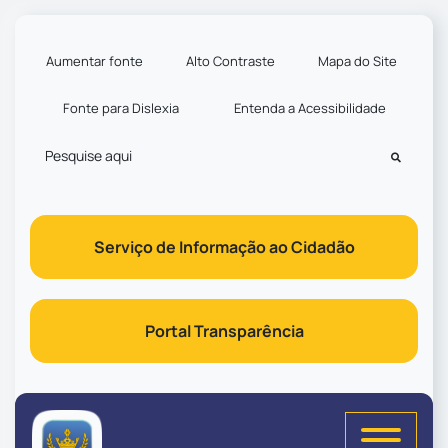
Seção de atalhos e links d
Ir para o conteúdo [alt+1]
Ir para o menu [alt+2]
Aumentar fonte
Alto Contraste
Mapa do Site
Ir para a busca [alt+3]
Fonte para Dislexia
Entenda a Acessibilidade
Ir para o rodapé [alt+4]
Pesquisar
Serviço de Informação ao Cidadão
Portal Transparência
Seção do menu principal