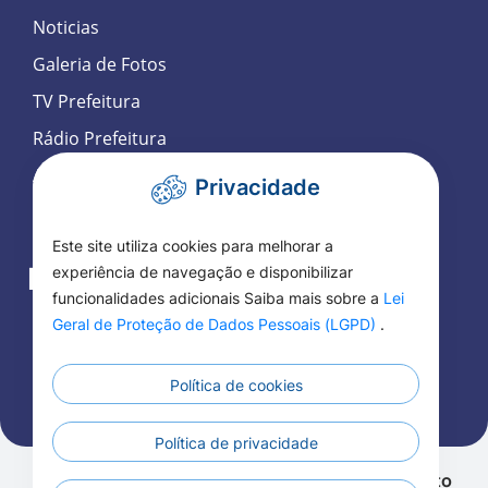
Noticias
Galeria de Fotos
TV Prefeitura
Rádio Prefeitura
Agenda de Eventos
Privacidade
Participação Social Eletrônica
Este site utiliza cookies para melhorar a
Fale Conosco
experiência de navegação e disponibilizar
funcionalidades adicionais Saiba mais sobre a
Lei
Geral de Proteção de Dados Pessoais (LGPD)
.
SIC
Ouvidoria
Política de cookies
Telefones Úteis
Política de privacidade
Todos os Direitos 
Todos os Direitos Reservados a Prefeitura de Alto