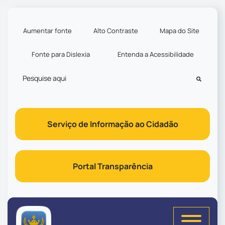
Seção de atalhos e links d
Ir para o conteúdo [alt+1]
Ir para o menu [alt+2]
Aumentar fonte
Alto Contraste
Mapa do Site
Ir para a busca [alt+3]
Fonte para Dislexia
Entenda a Acessibilidade
Ir para o rodapé [alt+4]
Pesquisar
Serviço de Informação ao Cidadão
Portal Transparência
Seção do menu principal