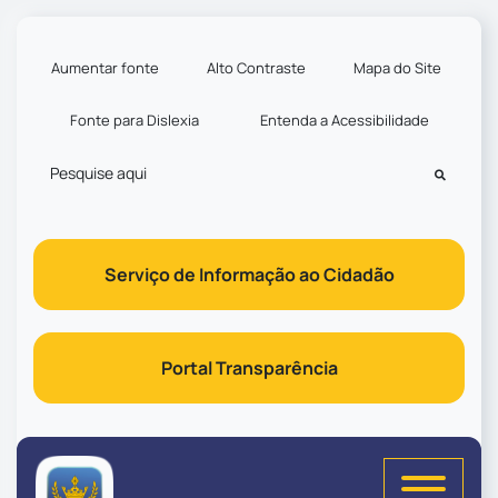
Seção de atalhos e links d
Ir para o conteúdo [alt+1]
Ir para o menu [alt+2]
Aumentar fonte
Alto Contraste
Mapa do Site
Ir para a busca [alt+3]
Fonte para Dislexia
Entenda a Acessibilidade
Ir para o rodapé [alt+4]
Pesquisar
Serviço de Informação ao Cidadão
Portal Transparência
Seção do menu principal