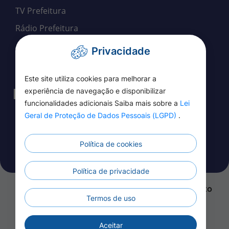
TV Prefeitura
Rádio Prefeitura
Agenda de Eventos
Privacidade
Participação Social Eletrônica
Este site utiliza cookies para melhorar a
Fale Conosco
experiência de navegação e disponibilizar
funcionalidades adicionais Saiba mais sobre a
Lei
Geral de Proteção de Dados Pessoais (LGPD)
.
SIC
Ouvidoria
Política de cookies
Telefones Úteis
Política de privacidade
Todos os Direitos 
Todos os Direitos Reservados a Prefeitura de Alto
Termos de uso
Paraguai - MT - 2026
Aceitar