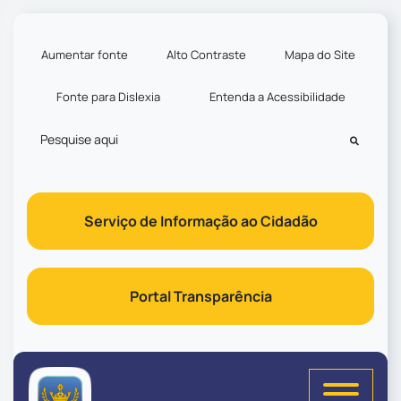
Seção de atalhos e links d
Ir para o conteúdo [alt+1]
Ir para o menu [alt+2]
Aumentar fonte
Alto Contraste
Mapa do Site
Ir para a busca [alt+3]
Fonte para Dislexia
Entenda a Acessibilidade
Ir para o rodapé [alt+4]
Pesquisar
Serviço de Informação ao Cidadão
Portal Transparência
Seção do menu principal