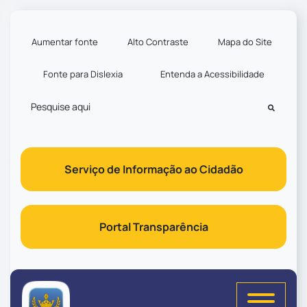
Seção de atalhos e links d
Ir para o conteúdo [alt+1]
Ir para o menu [alt+2]
Aumentar fonte
Alto Contraste
Mapa do Site
Ir para a busca [alt+3]
Fonte para Dislexia
Entenda a Acessibilidade
Ir para o rodapé [alt+4]
Pesquisar
Serviço de Informação ao Cidadão
Portal Transparência
Seção do menu principal