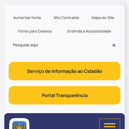
Seção de atalhos e links d
Ir para o conteúdo [alt+1]
Ir para o menu [alt+2]
Aumentar fonte
Alto Contraste
Mapa do Site
Ir para a busca [alt+3]
Fonte para Dislexia
Entenda a Acessibilidade
Ir para o rodapé [alt+4]
Pesquisar
Serviço de Informação ao Cidadão
Portal Transparência
Seção do menu principal